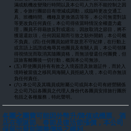
滿或航機改變飛行時間以及本公司人力所不能控制之因
素，令旅行團節目有增減或調動，或臨時更改交通工
具、班機時間、機種及更換酒店等等，本公司無需對該
等更改負任何責任，本公司得依當時情況全權盡力處
理，團員不得藉故反對或退出，因故取消之節目，將不
獲退還款項，任何因延期而引致之額外開銷，本公司概
不負責。(四) 任何團員如經常故意不守紀律，在行動上
或言語上詆譭或侮辱其他團員及有關人員，本公司領隊
得視情況而取消其隨團資格，而無須發還任何團費，但
該旅客離團後一切行動，概與本公司無涉。
(五) 即使團員持有有效之入境簽證及旅遊証件，而於入
境時被當值之移民局海關人員拒絕入境，本公司亦無須
負任何責任。
(六) 本公司及其職員或附屬公司或與本公司有經營關係
之公司乃以各團員之代理人身份代各團員安排旅行團所
包括之各種服務，特此聲明。
各團之團費可能因外幣升/降值或機票、酒
店在聖誕節、春節及復活節漲價，本公司
保留出發前調整價格之權利。