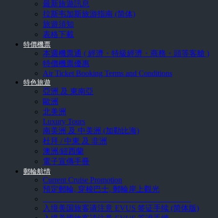
最新旅遊訊息
拉斯韦加斯旅游指南 (简体)
旅遊須知
表格下載
特價機票
本週機票通 ( 經濟・特級經濟・商務・頭等客艙 )
特價機票優惠
Air Ticket Booking Terms and Conditions
特色旅遊
亞洲 及 東南亞
歐洲
北美洲
Luxury Tours
南美洲 及 中美洲 (加勒比海)
杜拜 / 中東 及 非洲
澳洲/紐西蘭
電子宣傳手冊
郵輪航情
Current Cruise Promotion
預定郵輪, 穿梭巴士, 郵輪岸上觀光
______________________________________
入境美国旅客请注意 EVUS 签证手续 (简体版)