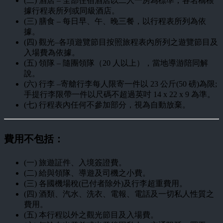
(二) 酒店 – 全部住宿酒店以二人一房為標準，各名稱根
據行程表所列或同級酒店。
(三) 膳食 – 每日早、午、晚三餐，以行程表所列為依
據。
(四) 觀光–各項遊覽節目按照旅程表內所列之遊覽節目及
入場費為依據。
(五) 領隊 – 隨團領隊（20 人以上），當地導游陪同解
說。
(六) 行李 –寄艙行李每人限寄一件以 23 公斤(50 磅)為限;
手提行李限帶一件以尺碼不超過英吋 14 x 22 x 9 為準。
(七) 行程表內任何不參加部分，視為自動放棄。
費用不包括：
(一) 旅遊証件、入境簽證費。
(二) 給與領隊、導遊及司機之小費。
(三) 各國機場稅(已付者除外)及行李超重費用。
(四) 酒類、汽水、洗衣、電報、電話及一切私人性質之
費用。
(五) 本行程以外之觀光節目及入場費。