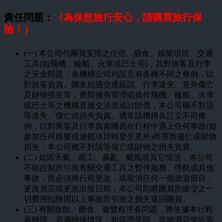
責任問題：
（為保您旅行安心，請購買旅行保
險！）
(一) 本公司代團員安排之住宿、膳食、娛樂項目、交通
工具(如飛機、輪船、火車或巴士等)，其對旅客及行李
之安全問題，各機構公司均設立有各種不同之條例，以
對旅客負責。團友如遇交通延誤、行李遺失、意外傷亡
及財物損失等，應與擁有管理或操作飛機、輪船、火車
或巴士等之機構直接交涉或追討賠償，本公司概不對該
等遺失、傷亡或損失負責。通常該機構各訂立不同條
例，以對乘客及行李負責團員在行程中遇上任何事故(如
參加任何娛樂或遊戲項目時發生意外)而導致傷亡或財物
損失，本公司概不對該等傷亡或財物之損失負責。
(二) 如因天氣、罷工、暴亂、颶風或其它情況，本公司
不能控制所引致有關交通工具之暫停服務、停航或其他
事故，而必須將行程更改，或取消任何一個旅遊節目，
更改酒店或更改出發日期，本公司則將團員所繳交之一
切費用扣除因以上事故而引致之損失退回團員。
(三) 有關旅館、膳食、遊覽程序各問題，將依據本行程
表辦理。若遇特殊情況，如簽證受阻、當地酒店突告客