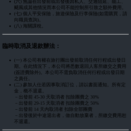
(六) 無論在出發前或出發後因私人、交通阻延、罷工、
颶風或其他情況而本公司不能控制所引致之額外費用。
(七) 個人平安保險，旅遊保險及行李保險(如需購買，請
向職員查詢)。
(八) 海關課稅。
臨時取消及退款辦法：
(一) 本公司有權在旅行團出發前取消任何行程或出發日
期。在此情況下，本公司將悉數退回人客所繳交之費用
(簽證費除外)。本公司不需負取消任何行程或出發日期
之責任。
(二) 參加人仕若因事取消訂位，請以書面通知。所有定
金，概不退還。
－出發前 45-30 天取消者 扣除團費之 30%
－出發前 29-15 天取消者 扣除團費之 50%
－出發前 14 天內取消者 扣除全部團費
－出發後於中途退出者，做自動放棄者，所繳交費用恕
不退還。