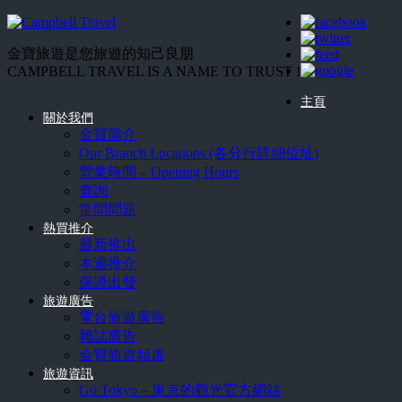
金寶旅遊是您旅遊的知己良朋
CAMPBELL TRAVEL IS A NAME TO TRUST !
主頁
關於我們
金寶簡介
Our Branch Locations (各分行詳細位址)
營業時間 – Opening Hours
查詢
常問問題
熱買推介
最新推出
本週推介
保證出發
旅遊廣告
電台旅遊廣告
雜誌廣告
金寶旅遊頻道
旅遊資訊
Go Tokyo – 東京的觀光官方網站