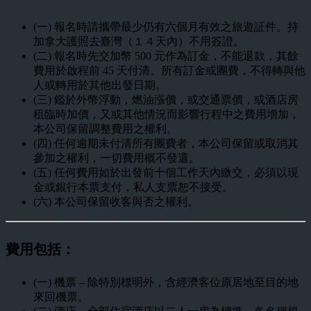
(一) 報名時請攜帶最少仍有六個月有效之旅遊証件。持
加拿大護照去臺灣（１４天內）不用簽證。
(二) 報名時先交加幣 500 元作為訂金，不能退款，其餘
費用於啟程前 45 天付清。所有訂金或團費，不得轉與他
人或轉用於其他出發日期。
(三) 鑑於外幣浮動，燃油漲價，或交通票價，或酒店房
租臨時加價，又或其他情況而影響行程中之費用增加，
本公司保留調整費用之權利。
(四) 任何逾期未付清所有團費者，本公司保留或取消其
參加之權利，一切費用概不發還。
(五) 任何費用如於出發前十個工作天內繳交，必須以現
金或銀行本票支付，私人支票恕不接受。
(六) 本公司保留收客與否之權利。
費用包括：
(一) 機票 – 除特別標明外，含經濟客位原居地至目的地
來回機票。