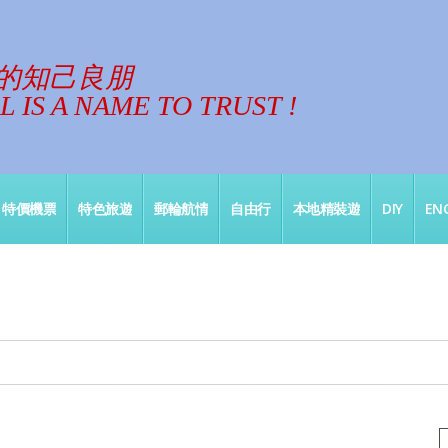
的知己良朋
 IS A NAME TO TRUST !
特價機票
特色旅遊
郵輪航情
自由行
本地精裝遊
DIY
ENG