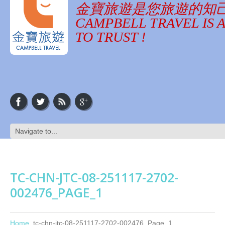
金寶旅遊是您旅遊的知
CAMPBELL TRAVEL IS 
TO TRUST !
TC-CHN-JTC-08-251117-2702-
002476_PAGE_1
Home
tc-chn-jtc-08-251117-2702-002476_Page_1