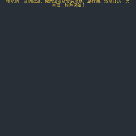
輪航情、自助旅遊、機票連酒店套裝服務、旅行團、酒店訂房、火
車票、旅遊保險 ]