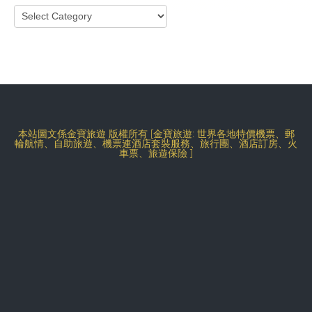
Categories
本站圖文係金寶旅遊 版權所有 [金寶旅遊: 世界各地特價機票、郵
輪航情、自助旅遊、機票連酒店套裝服務、旅行團、酒店訂房、火
車票、旅遊保險 ]