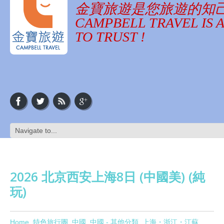
金寶旅遊是您旅遊的知
CAMPBELL TRAVEL IS 
TO TRUST !
2026 北京西安上海8日 (中國美) (純
玩)
Home
特色旅行團
中國
中國 - 其他分類
上海・浙江・江蘇