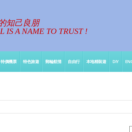
的知己良朋
 IS A NAME TO TRUST !
特價機票
特色旅遊
郵輪航情
自由行
本地精裝遊
DIY
ENG