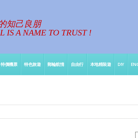
的知己良朋
 IS A NAME TO TRUST !
特價機票
特色旅遊
郵輪航情
自由行
本地精裝遊
DIY
ENG