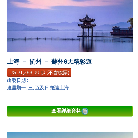
上海 － 杭州 － 蘇州6天精彩遊
USD1,288.00 起 (不含機票)
出發日期 :
逢星期一, 三, 五及日 抵達上海
查看詳細資料