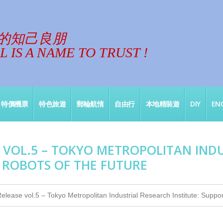
的知己良朋
 IS A NAME TO TRUST !
特價機票
特色旅遊
郵輪航情
自由行
本地精裝遊
DIY
ENG
VOL.5 – TOKYO METROPOLITAN INDU
 ROBOTS OF THE FUTURE
lease vol.5 – Tokyo Metropolitan Industrial Research Institute: Suppor