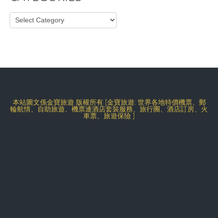
Categories
本站圖文係金寶旅遊 版權所有 [金寶旅遊: 世界各地特價機票、郵
輪航情、自助旅遊、機票連酒店套裝服務、旅行團、酒店訂房、火
車票、旅遊保險 ]