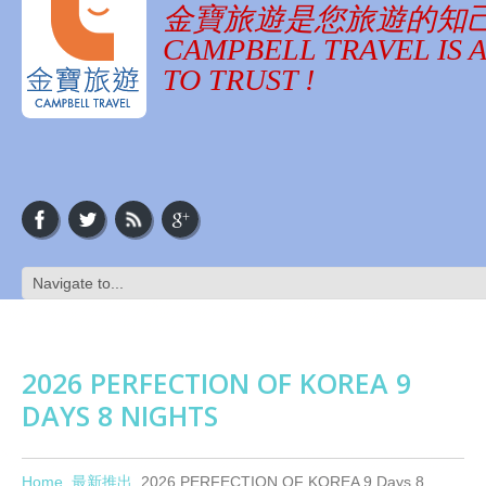
金寶旅遊是您旅遊的知
CAMPBELL TRAVEL IS 
TO TRUST !
2026 PERFECTION OF KOREA 9
DAYS 8 NIGHTS
Home
最新推出
2026 PERFECTION OF KOREA 9 Days 8