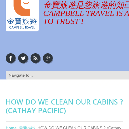
金寶旅遊是您旅遊的知
CAMPBELL TRAVEL IS 
TO TRUST !
HOW DO WE CLEAN OUR CABINS ?
(CATHAY PACIFIC)
Home
最新推出
HOW DO WE CLEAN OUR CABINS ? (Cathay