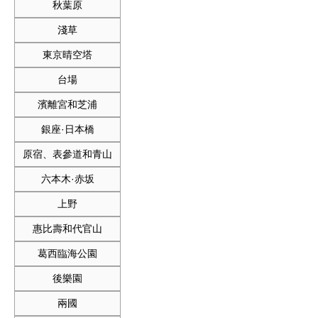
秋葉原
淺草
東京晴空塔
台場
濱離宮和芝浦
銀座·日本橋
原宿、表參道和青山
六本木·赤坂
上野
惠比壽和代官山
葛西臨海公園
後樂園
兩國