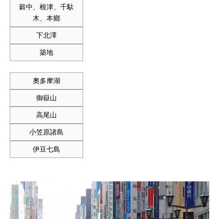
穀中、根津、千馱
木、本鄉
下北澤
築地
奧多摩湖
御嶽山
高尾山
小笠原諸島
伊豆七島