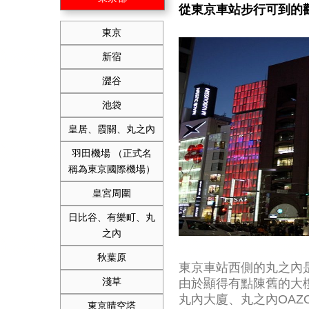
從東京車站步行可到的
東京
新宿
澀谷
池袋
皇居、霞關、丸之內
羽田機場 （正式名
稱為東京國際機場）
皇宮周圍
日比谷、有樂町、丸
之內
秋葉原
東京車站西側的丸之內
淺草
由於顯得有點陳舊的大
丸內大廈、丸之內OAZO
東京晴空塔