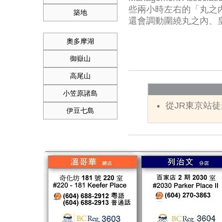
些兩小時左右的「丸之內
築地
還會調動圍繞丸之內、
奧多摩湖
御嶽山
高尾山
小笠原諸島
從JR東京站
伊豆七島