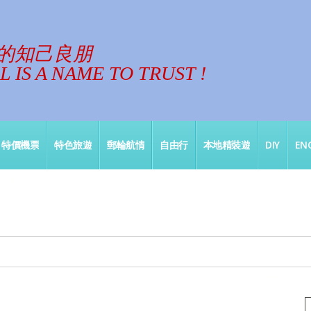
的知己良朋
 IS A NAME TO TRUST !
特價機票
特色旅遊
郵輪航情
自由行
本地精裝遊
DIY
ENG