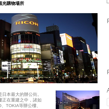
觀光購物場所
是日本最大的辦公街。
樓正在重建之中，諸如
A
、TOKIA等辦公樓、