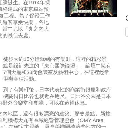
繼誕生。在1914年採
風格建成的東京車站預
修復工程。為了保證工作
的遊客享受快樂，各地
。當中尤以「丸之內大
C
物的最佳去處。
徒步大約15分鐘就到的有樂町，這裡的精彩景
點是設計先進的「東京國際論壇」。論壇中擁有
7個大廳和33間會議室及藝術中心，在這裡經常
舉辦各種活動。
到了有樂町後，日本代表性的商業街銀座和政府
機關街日比谷也就近在咫尺。日比谷公園是日本
有野外音樂堂和餐廳，可以在這裡休息。
之內地區，還有很多漂亮的建築、歷史景點、新旅
利機構大丸有區域經營管理協會（OMY Area
ociation）在確定主題後，還會舉辦圍繞這些地方的一