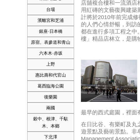
店舖複合樓和一流酒店相
台場
用紅磚的文藝復興建築
計將於2010年前完成
濱離宮和芝浦
的人們心情舒暢，到訪
都在進行多項工程之中
銀座·日本橋
樓」精品店林立，是購
原宿、表參道和青山
六本木·赤坂
上野
惠比壽和代官山
葛西臨海公園
後樂園
兩國
最早的西式庭園，裡面
穀中、根津、千馱
在日比谷、有樂町及丸
木、本鄉
遊景點及藝術景點。非牟
下北澤
Management Ass