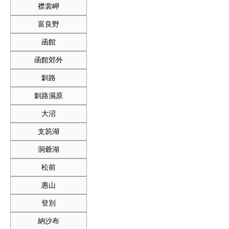
襟裳岬
富良野
函館
函館郊外
釧路
釧路濕原
大沼
支笏湖
洞爺湖
松前
惠山
登別
納沙布