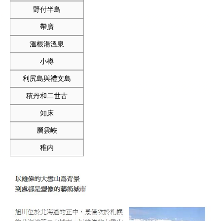
野付半島
帶廣
溫根湯溫泉
小樽
利尻島與禮文島
積丹和二世古
知床
層雲峽
稚内