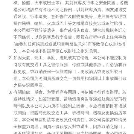
機、輪船、火車或巴士等)，其對旅客及行李之安全問題，各機
構公司均設立有各種不同之條例，以對旅客負責。團友如遇交
通延誤、行李遺失、意外傷亡及財物損失等，應與擁有管理或
操作飛機、輪船、火車或巴士等之機構直接交涉或追討賠償，
本公司概不對該等遺失、傷亡或損失負責。通常該機構各訂立
不同條例，以對乘客及行李負責，團員在行程中遇上任何事故
(如參加任何娛樂或遊戲項目時發生意外)而導致傷亡或財物損
失，本公司概不對該等傷亡或財物之損失負責。
如因天氣、罷工、暴亂、颶風或其它情況，本公司不能控制所
引致有關交通工具之暫停服務、停航或其他事故，而必須將行
程更改，或取消任何一個旅遊節目，更改酒店或更改出發日
期，本公司則將團員所繳交之一切費用扣除因以上事故而引致
之損失退回團員。
有關旅館、膳食、遊覽程序各問題，將依據本行程表辦理。若
遇特殊情況，如簽證受阻、當地酒店突告客滿或航機改變飛行
時間以及本公司人力所不能控制之因素，令旅行團節目有增減
或調動，或臨時更改交通工具、班機時間、機種及更換酒店等
等，本公司無需對該等更改負任何責任，本公司得依當時情況
全權盡力處理，團員不得藉故反對或退出，因故取消之節目，
將不獲退還款項，任何因延期而引致之額外開銷，本公司概不