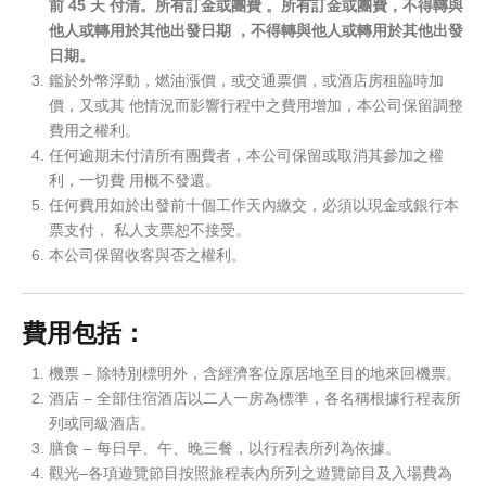
前 45 天 付清。所有訂金或團費 。所有訂金或團費，不得轉與
他人或轉用於其他出發日期 ，不得轉與他人或轉用於其他出發
日期。
鑑於外幣浮動，燃油漲價，或交通票價，或酒店房租臨時加
價，又或其 他情況而影響行程中之費用增加，本公司保留調整
費用之權利。
任何逾期未付清所有團費者，本公司保留或取消其參加之權
利，一切費 用概不發還。
任何費用如於出發前十個工作天內繳交，必須以現金或銀行本
票支付， 私人支票恕不接受。
本公司保留收客與否之權利。
費用包括：
機票 – 除特別標明外，含經濟客位原居地至目的地來回機票。
酒店 – 全部住宿酒店以二人一房為標準，各名稱根據行程表所
列或同級酒店。
膳食 – 每日早、午、晚三餐，以行程表所列為依據。
觀光–各項遊覽節目按照旅程表內所列之遊覽節目及入場費為