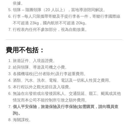
依據。
領隊 – 隨團領隊（20 人以上），當地導游陪同解說。
行李 –每人只限攜帶寄艙及手提行李各一件，寄艙行李國際線
不可超過 23kg，國內航班不可超過 20kg。
行程表內任何不參加部分，視為自動放棄。
費用不包括：
旅遊証件、入境簽證費。
給與領隊、導遊及司機之小費。
各國機場稅(已付者除外)及行李超重費用。
酒類、汽水、洗衣、電報、電話及一切私人性質之費用。
本行程以外之觀光節目及入場費。
無論在出發前或出發後因私人、交通阻延、罷工、颶風或其他
情況而本公司不能控制所引致之額外費用。
個人平安保險，旅遊保險及行李保險(如需購買，請向職員查
詢)。
海關課稅。