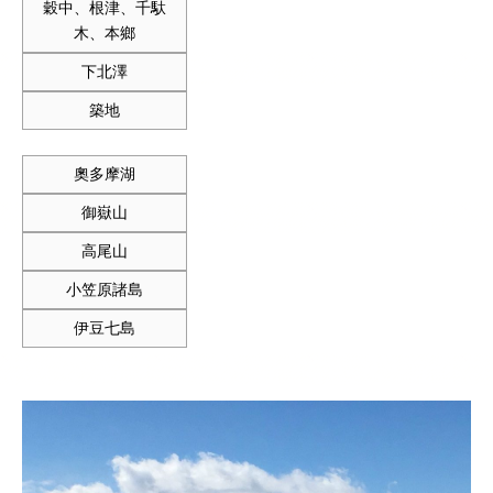
穀中、根津、千馱
木、本鄉
下北澤
築地
奧多摩湖
御嶽山
高尾山
小笠原諸島
伊豆七島