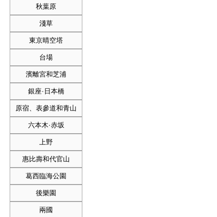
秋葉原
淺草
東京晴空塔
台場
濱離宮和芝浦
銀座·日本橋
原宿、表參道和青山
六本木·赤坂
上野
惠比壽和代官山
葛西臨海公園
後樂園
兩國