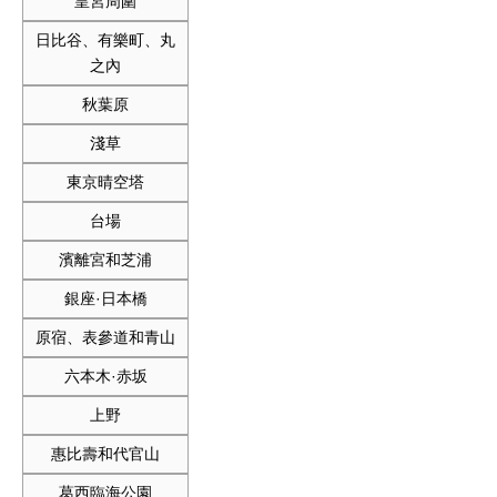
皇宮周圍
日比谷、有樂町、丸
之內
秋葉原
淺草
東京晴空塔
台場
濱離宮和芝浦
銀座·日本橋
原宿、表參道和青山
六本木·赤坂
上野
惠比壽和代官山
葛西臨海公園