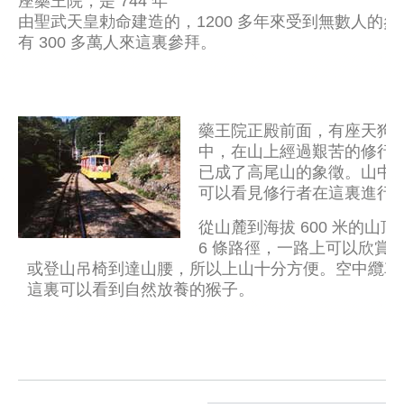
座藥王院，是 744 年
由聖武天皇勅命建造的，1200 多年來受到無數人的
有 300 多萬人來這裏參拜。
藥王院正殿前面，有座天狗
中，在山上經過艱苦的修行
已成了高尾山的象徵。山中還有
可以看見修行者在這裏進行
從山麓到海拔 600 米的山
6 條路徑，一路上可以欣賞到
或登山吊椅到達山腰，所以上山十分方便。空中纜車
這裏可以看到自然放養的猴子。