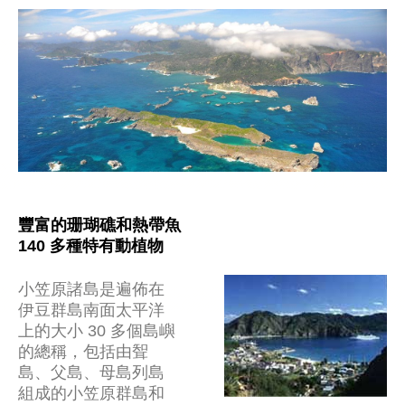
豐富的珊瑚礁和熱帶魚
140 多種特有動植物
小笠原諸島是遍佈在
伊豆群島南面太平洋
上的大小 30 多個島嶼
的總稱，包括由聟
島、父島、母島列島
組成的小笠原群島和