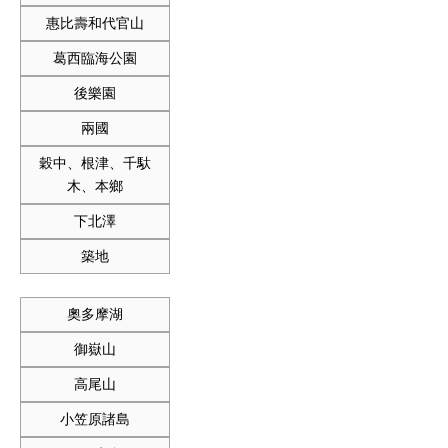
惠比壽和代官山
葛西臨海公園
後樂園
兩國
穀中、根津、千馱
木、本鄉
下北澤
築地
奧多摩湖
御嶽山
高尾山
小笠原諸島