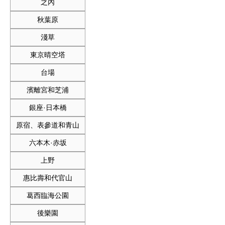
之內
秋葉原
淺草
東京晴空塔
台場
濱離宮和芝浦
銀座·日本橋
原宿、表參道和青山
六本木·赤坂
上野
惠比壽和代官山
葛西臨海公園
後樂園