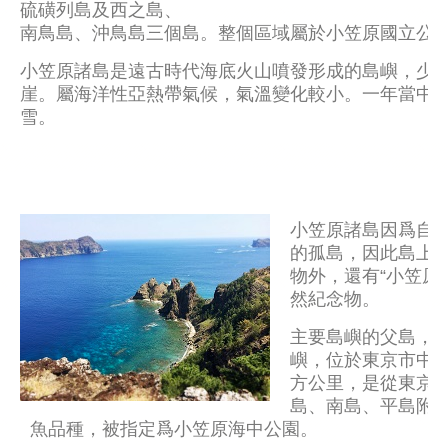
硫磺列島及西之島、
南鳥島、沖鳥島三個島。整個區域屬於小笠原國立公
小笠原諸島是遠古時代海底火山噴發形成的島嶼，少
崖。屬海洋性亞熱帶氣候，氣溫變化較小。一年當中
雪。
小笠原諸島因爲自
的孤島，因此島上的
物外，還有“小笠原線
然紀念物。
主要島嶼的父島，
嶼，位於東京市中心以
方公里，是從東京
島、南島、平島附
魚品種，被指定爲小笠原海中公園。