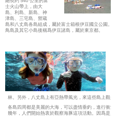
總長約 540 公里的富
士火山帶上，由大
島、利島、新島、神
津島、三宅島、禦蔵
島和八丈島各島組成，屬於富士箱根伊豆國立公園。
鳥島及其它小島後稱爲伊豆諸島，屬於東京都。
諸
杜
及
引
有
有
花
林。另外，八丈島上有亞熱帶風光，來這些島上觀光
各島四周都是美麗的大海，可以盡情垂釣，進行衝浪
幾年，人們開始熱衷於觀察海豚這項活動。因爲是火