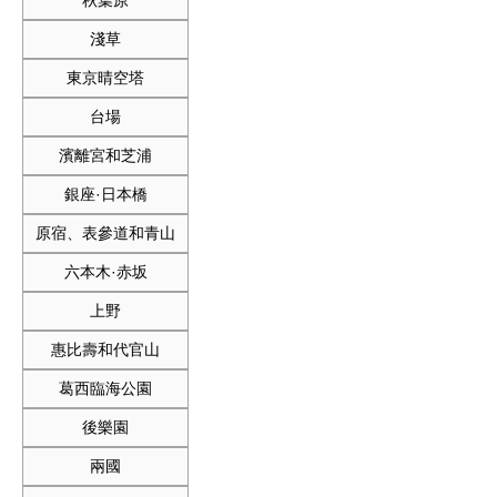
秋葉原
淺草
東京晴空塔
台場
濱離宮和芝浦
銀座·日本橋
原宿、表參道和青山
六本木·赤坂
上野
惠比壽和代官山
葛西臨海公園
後樂園
兩國