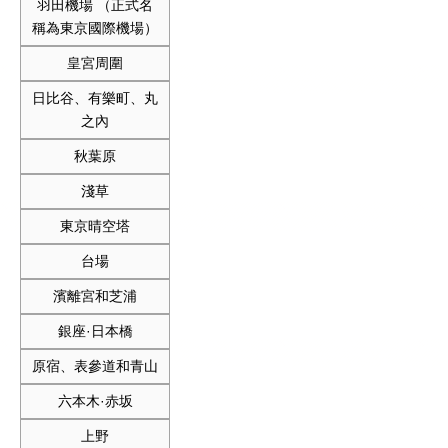
羽田機場 （正式名
稱為東京國際機場）
皇宮周圍
日比谷、有樂町、丸
之內
秋葉原
淺草
東京晴空塔
台場
濱離宮和芝浦
銀座·日本橋
原宿、表參道和青山
六本木·赤坂
上野