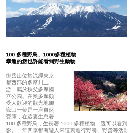
100 多種野鳥、1000多種植物
幸運的您也許能看到野生動物
御岳山位於流經東京
都西部的多摩川上
游，屬於秩父多摩國
立公園。在奧多摩頗
受人歡迎的觀光地御
嶽山一帶是一座自然
寶庫，在這裏生息著
100 多種野鳥，生長著 1000 多種植物，還可以看到
影。一年四季都有遊人來這裏進行野餐、野營等活動