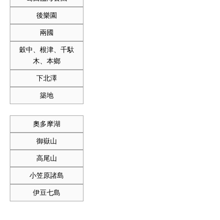
後樂園
兩國
穀中、根津、千馱
木、本鄉
下北澤
築地
奧多摩湖
御嶽山
高尾山
小笠原諸島
伊豆七島