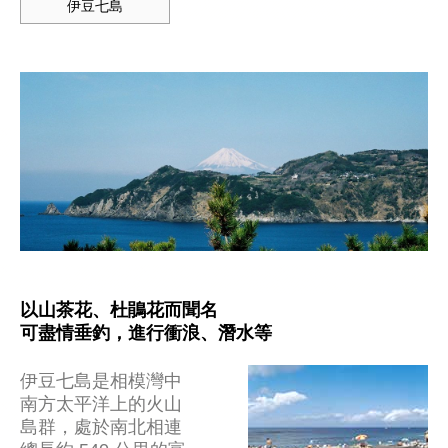
伊豆七島
以山茶花、杜鵑花而聞名
可盡情垂釣，進行衝浪、潛水等
伊豆七島是相模灣中
南方太平洋上的火山
島群，處於南北相連