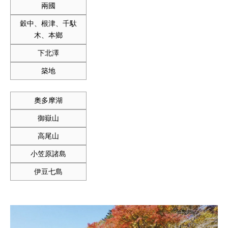
兩國
穀中、根津、千馱
木、本鄉
下北澤
築地
奧多摩湖
御嶽山
高尾山
小笠原諸島
伊豆七島