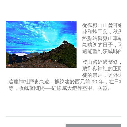
從御嶽山山麓可乘
花和蜂鬥葉，秋天
終點站御嶽山車站前
氣晴朗的日子，可
還能望到茨城縣的
登山路經過整修，
蔵御獄神社的正殿
徒的崇拜，另外這裏
這座神社歷史久遠，據說建於西元前 90 年，在日
等，收藏著國寶──紅線威大鎧等盔甲、兵器。