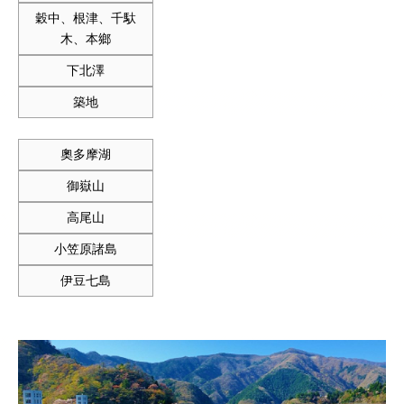
穀中、根津、千馱
木、本鄉
下北澤
築地
奧多摩湖
御嶽山
高尾山
小笠原諸島
伊豆七島