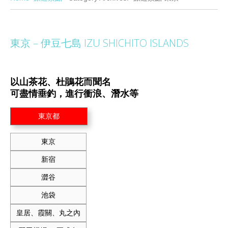
東京 – 伊豆七島 IZU SHICHITO ISLANDS
以山茶花、杜鵑花而聞名
可盡情垂釣，進行衝浪、潛水等
東京都
東京
新宿
澀谷
池袋
皇居、霞關、丸之內