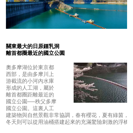
關東最大的日原鍾乳洞
離首都圈最近的國立公園
奧多摩湖位於東京都
西部，是由多摩川上
游截流的小河內水庫
形成的人工湖，屬於
離首都圈距離最近的
國立公園──秩父多摩
國立公園。這裏人工
建築物與自然景觀非常協調，春有櫻花，夏有綠茵，
冬天則可以從用油桶搭建起來的充滿驚險刺激的浮橋