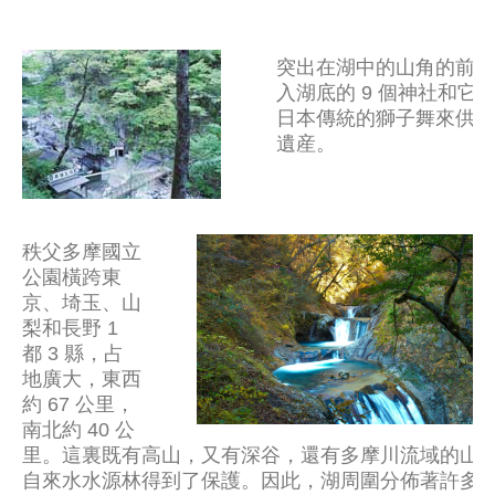
突出在湖中的山角的前端
入湖底的 9 個神社和它
日本傳統的獅子舞來供奉
遺産。
秩父多摩國立
公園橫跨東
京、埼玉、山
梨和長野 1
都 3 縣，占
地廣大，東西
約 67 公里，
南北約 40 公
里。這裏既有高山，又有深谷，還有多摩川流域的山
自來水水源林得到了保護。因此，湖周圍分佈著許多