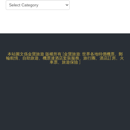
Categories
本站圖文係金寶旅遊 版權所有 [金寶旅遊: 世界各地特價機票、郵
輪航情、自助旅遊、機票連酒店套裝服務、旅行團、酒店訂房、火
車票、旅遊保險 ]