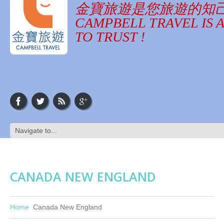
金寶旅遊是您旅遊的知
CAMPBELL TRAVEL IS 
TO TRUST !
CANADA NEW ENGLAND
Home
Canada New England