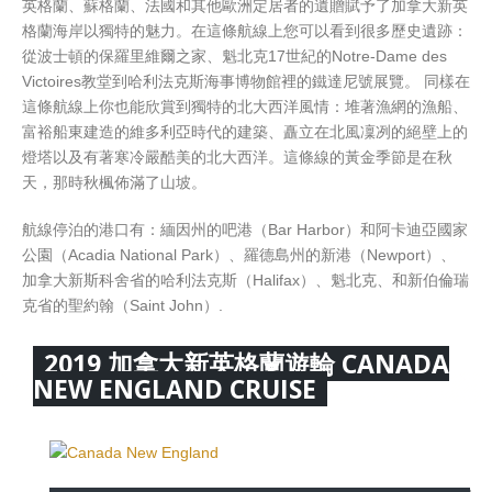
英格蘭、蘇格蘭、法國和其他歐洲定居者的遺贈賦予了加拿大新英
格蘭海岸以獨特的魅力。在這條航線上您可以看到很多歷史遺跡：
從波士頓的保羅里維爾之家、魁北克17世紀的Notre-Dame des
Victoires教堂到哈利法克斯海事博物館裡的鐵達尼號展覽。 同樣在
這條航線上你也能欣賞到獨特的北大西洋風情：堆著漁網的漁船、
富裕船東建造的維多利亞時代的建築、矗立在北風凜冽的絕壁上的
燈塔以及有著寒冷嚴酷美的北大西洋。這條線的黃金季節是在秋
天，那時秋楓佈滿了山坡。
航線停泊的港口有：緬因州的吧港（Bar Harbor）和阿卡迪亞國家
公園（Acadia National Park）、羅德島州的新港（Newport）、
加拿大新斯科舍省的哈利法克斯（Halifax）、魁北克、和新伯倫瑞
克省的聖約翰（Saint John）.
2019 加拿大新英格蘭遊輪 CANADA
NEW ENGLAND CRUISE