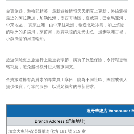
金寶旅遊，遊輪部精英，最新遊輪情報天天網頁上更新，路線囊括
最近的阿拉斯加，加勒比海，墨西哥地區，夏威夷，巴拿馬運河，
中東地區， 貫穿亞洲，由中東往歐洲，暢遊北歐冰島，加上悠閒
的歐洲的多淄河，萊茵河，欣賞歐陸的湖光山色、漫步歐洲古城，
小鎮風情的河道輪船。
旅遊保險更是旅遊行上最重要環節，購買了旅遊保險，令行程更輕
鬆寫意，避免超出额外巨大醫療開支。
金寶旅遊擁有高質素的專業員工隊伍，能為不同社區、團體或個人
提供優質，可靠的服務，以滿足顧客的最新需求。
溫哥華總店 Vancouver Ma
Branch Address (詳細地址)
加拿大卑詩省溫哥華奇化坊 181 號 219 室