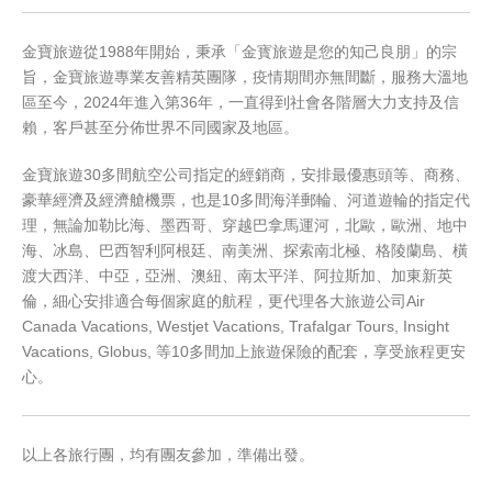
金寶旅遊從1988年開始，秉承「金寳旅遊是您的知己良朋」的宗
旨，金寶旅遊專業友善精英團隊，疫情期間亦無間斷，服務大溫地
區至今，2024年進入第36年，一直得到社會各階層大力支持及信
賴，客戶甚至分佈世界不同國家及地區。
金寶旅遊30多間航空公司指定的經銷商，安排最優惠頭等、商務、
豪華經濟及經濟艙機票，也是10多間海洋郵輪、河道遊輪的指定代
理，無論加勒比海、墨西哥、穿越巴拿馬運河，北歐，歐洲、地中
海、冰島、巴西智利阿根廷、南美洲、探索南北極、格陵蘭島、橫
渡大西洋、中亞，亞洲、澳紐、南太平洋、阿拉斯加、加東新英
倫，細心安排適合每個家庭的航程，更代理各大旅遊公司Air
Canada Vacations, Westjet Vacations, Trafalgar Tours, Insight
Vacations, Globus, 等10多間加上旅遊保險的配套，享受旅程更安
心。
以上各旅行團，均有團友參加，準備出發。