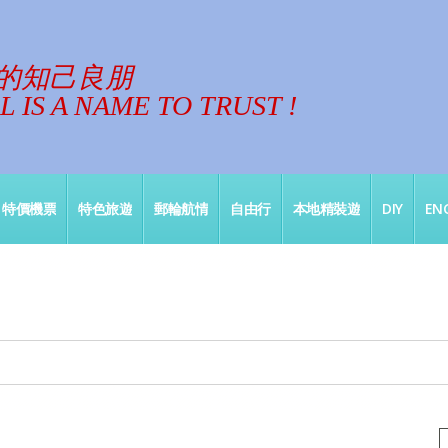
的知己良朋
 IS A NAME TO TRUST !
特價機票
特色旅遊
郵輪航情
自由行
本地精裝遊
DIY
ENG