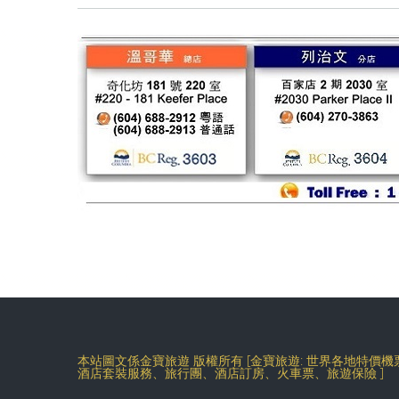
本站圖文係金寶旅遊 版權所有 [金寶旅遊: 世界各地特價
酒店套裝服務、旅行團、酒店訂房、火車票、旅遊保險 ]