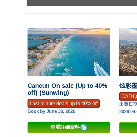
Cancun On sale (Up to 40%
炫彩墨
off) (Sunwing)
CAD1,
Last-minute deals up to 40% off
出發日期 
Book by June 30, 2026
2026.04
查看詳細資料