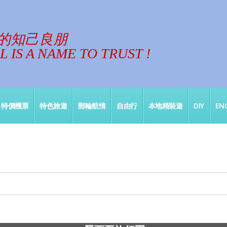
的知己良朋
 IS A NAME TO TRUST !
特價機票
特色旅遊
郵輪航情
自由行
本地精裝遊
DIY
ENG